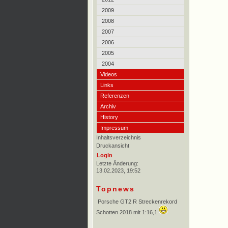
2009
2008
2007
2006
2005
2004
Videos
Links
Referenzen
Archiv
History
Impressum
Inhaltsverzeichnis
Druckansicht
Login
Letzte Änderung:
13.02.2023, 19:52
Topnews
Porsche GT2 R Streckenrekord
Schotten 2018 mit 1:16,1