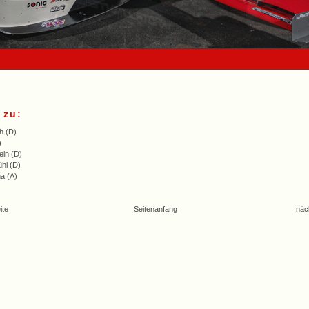
 zu:
h (D)
)
ein (D)
hl (D)
ha (A)
ite
Seitenanfang
näc