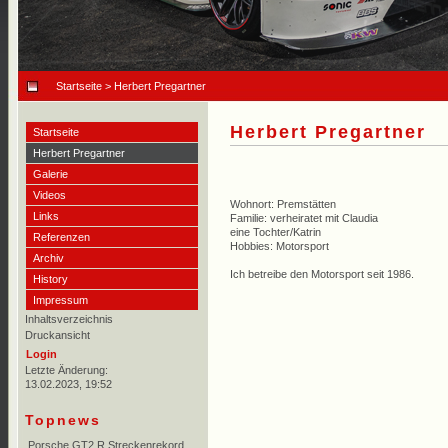
Startseite
> Herbert Pregartner
Herbert Pregartner
Startseite
Herbert Pregartner
Galerie
Videos
Wohnort: Premstätten
Links
Familie: verheiratet mit Claudia
eine Tochter/Katrin
Referenzen
Hobbies: Motorsport
Archiv
Ich betreibe den Motorsport seit 1986.
History
Impressum
Inhaltsverzeichnis
Druckansicht
Login
Letzte Änderung:
13.02.2023, 19:52
Topnews
Porsche GT2 R Streckenrekord