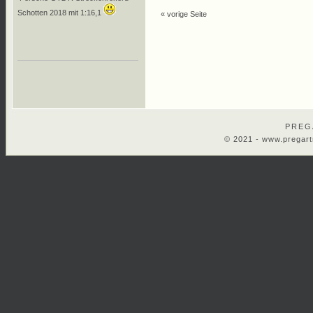
Schotten 2018 mit 1:16,1
« vorige Seite
PREG
© 2021 -
www.pregart