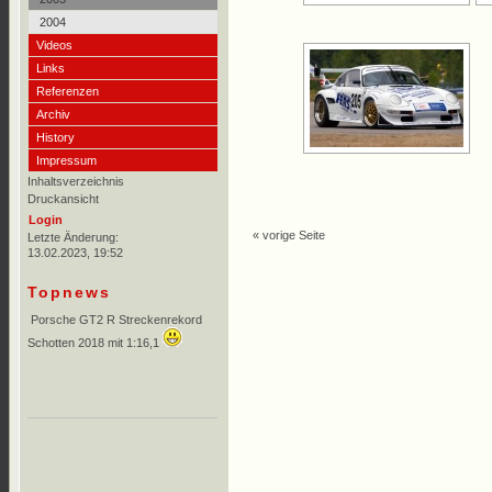
2004
Videos
Links
Referenzen
Archiv
History
Impressum
Inhaltsverzeichnis
Druckansicht
Login
« vorige Seite
Letzte Änderung:
13.02.2023, 19:52
Topnews
Porsche GT2 R Streckenrekord
Schotten 2018 mit 1:16,1