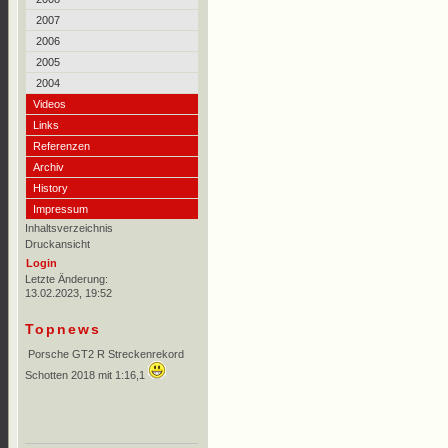
2007
2006
2005
2004
Videos
Links
Referenzen
Archiv
History
Impressum
Inhaltsverzeichnis
Druckansicht
Login
Letzte Änderung:
13.02.2023, 19:52
Topnews
Porsche GT2 R Streckenrekord
Schotten 2018 mit 1:16,1