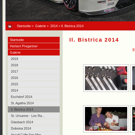
Startseite
>
Galerie
>
2014
> Il. Bistrica 2014
Il. Bistrica 2014
Startseite
Herbert Pregartner
Galerie
2019
2018
2017
2016
2015
2014
Eschdorf 2014
St. Agatha 2014
Il. Bistrica 2014
St. Ursanne - Les Ra...
Glasbach 2014
Dobsina 2014
Ascoli Colle San Mar...