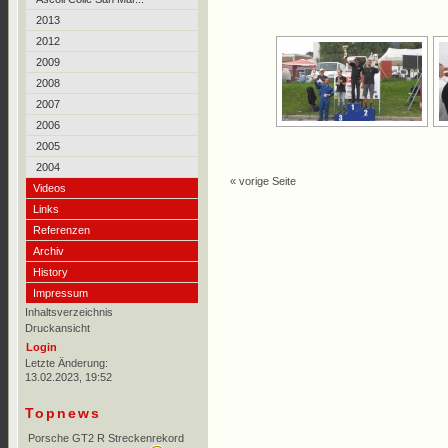
2013
2012
2009
2008
2007
2006
2005
2004
« vorige Seite
Videos
Links
Referenzen
Archiv
History
Impressum
Inhaltsverzeichnis
Druckansicht
Login
Letzte Änderung:
13.02.2023, 19:52
Topnews
Porsche GT2 R Streckenrekord